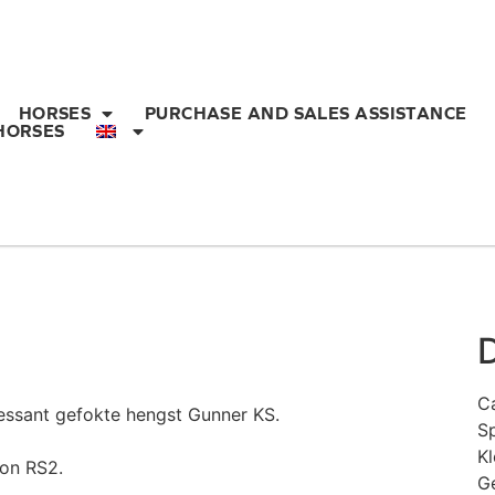
HORSES
PURCHASE AND SALES ASSISTANCE
HORSES
D
C
essant gefokte hengst Gunner KS.
S
Kl
son RS2.
G