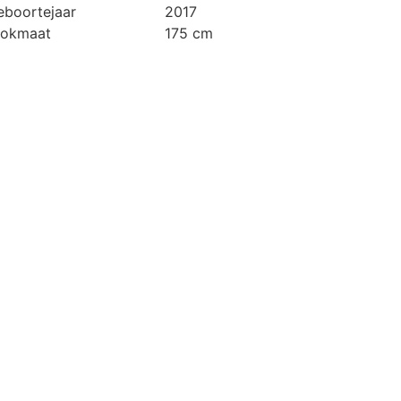
eboortejaar
2017
tokmaat
175 cm