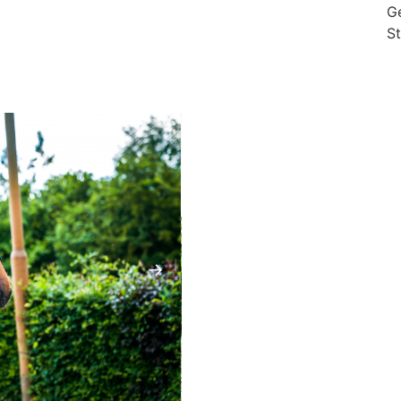
G
S
→