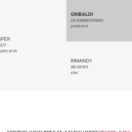
GRIBALDI
DE309090701693
preferent
SPER
371
 eptm prok
RIMANDY
98.09763
ster