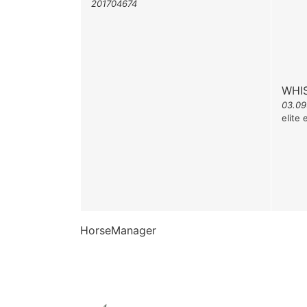
201704674
WHI
03.09
elite
HorseManager