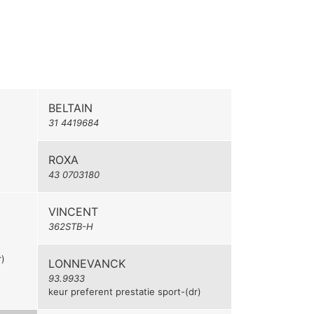
BELTAIN
31 4419684
ROXA
43 0703180
VINCENT
362STB-H
r)
LONNEVANCK
93.9933
keur preferent prestatie sport-(dr)