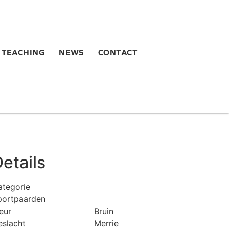
TEACHING
NEWS
CONTACT
etails
ategorie
portpaarden
eur
Bruin
eslacht
Merrie