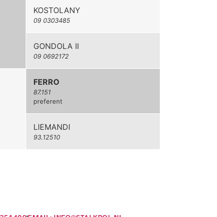
KOSTOLANY
09 0303485
GONDOLA II
09 0692172
FERRO
87.151
preferent
LIEMANDI
93.12510