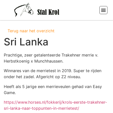
STAL KR
PURCHASE A
STABLE KR
OUR H
Terug naar het overzicht
Sri Lanka
Prachtige, zeer getalenteerde Trakehner merrie v.
Herbstkoenig x Munchhaussen.
Winnares van de merrietest in 2019. Super te rijden
onder het zadel. Afgericht op Z2 niveau.
Heeft als 5 jarige een merrieveulen gehad van Easy
Game.
https://www.horses.nl/fokkerij/krols-eerste-trakehner-
sri-lanka-naar-toppunten-in-merrietest/