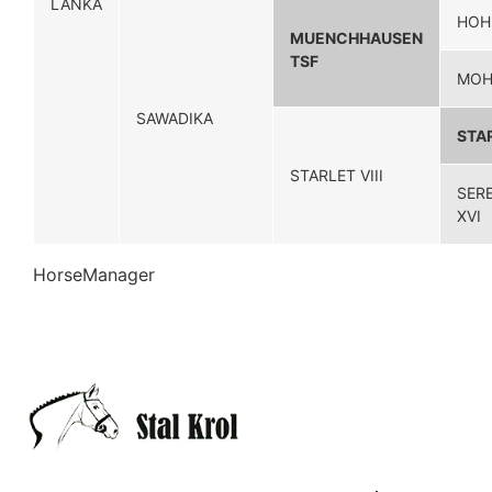
LANKA
HOH
MUENCHHAUSEN
TSF
MOH
SAWADIKA
STA
STARLET VIII
SER
XVI
HorseManager