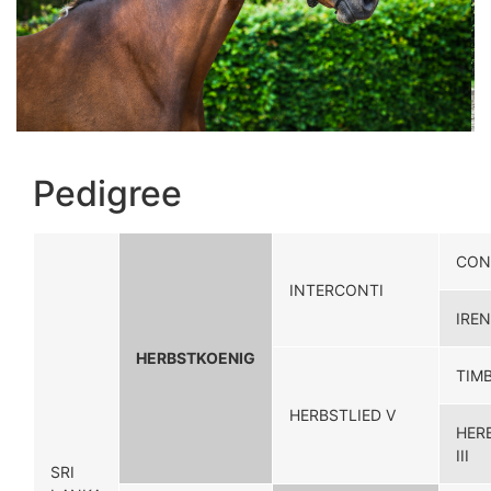
Pedigree
CON
INTERCONTI
IREN
HERBSTKOENIG
TIM
HERBSTLIED V
HER
III
SRI