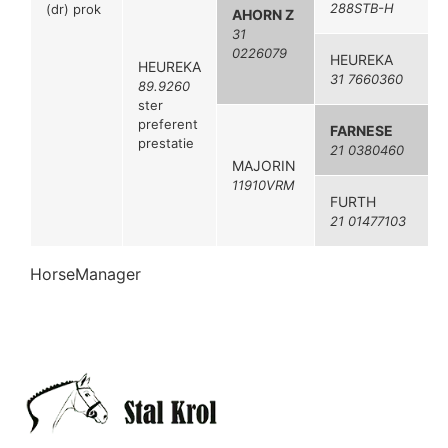
288STB-H
(dr) prok
AHORN Z
31
0226079
HEUREKA
HEUREKA
31 7660360
89.9260
ster
preferent
FARNESE
prestatie
21 0380460
MAJORIN
11910VRM
FURTH
21 01477103
HorseManager