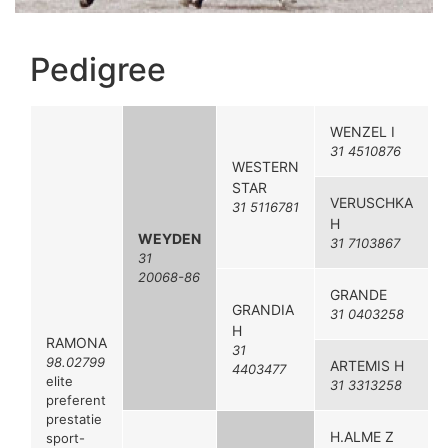
Pedigree
WENZEL I
31 4510876
WESTERN
STAR
VERUSCHKA
31 5116781
H
WEYDEN
31 7103867
31
20068-86
GRANDE
GRANDIA
31 0403258
H
RAMONA
31
98.02799
ARTEMIS H
4403477
elite
31 3313258
preferent
prestatie
H.ALME Z
sport-