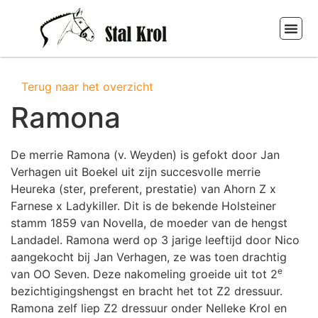
STAL KR
PURCHASE A
STABLE KR
OUR H
Terug naar het overzicht
Ramona
De merrie Ramona (v. Weyden) is gefokt door Jan
Verhagen uit Boekel uit zijn succesvolle merrie
Heureka (ster, preferent, prestatie) van Ahorn Z x
Farnese x Ladykiller. Dit is de bekende Holsteiner
stamm 1859 van Novella, de moeder van de hengst
Landadel. Ramona werd op 3 jarige leeftijd door Nico
aangekocht bij Jan Verhagen, ze was toen drachtig
e
van OO Seven. Deze nakomeling groeide uit tot 2
bezichtigingshengst en bracht het tot Z2 dressuur.
Ramona zelf liep Z2 dressuur onder Nelleke Krol en